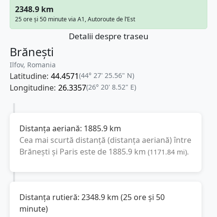
2348.9 km
25 ore și 50 minute via A1, Autoroute de l’Est
Detalii despre traseu
Brănești
Ilfov, Romania
Latitudine:
44.4571
(44° 27' 25.56" N)
Longitudine:
26.3357
(26° 20' 8.52" E)
Distanța aeriană:
1885.9
km
Cea mai scurtă distanță (distanța aeriană) între
Brănești
și
Paris
este de
1885.9
km
(
1171.84
mi
).
Distanța rutieră:
2348.9
km
(
25 ore și 50
minute
)