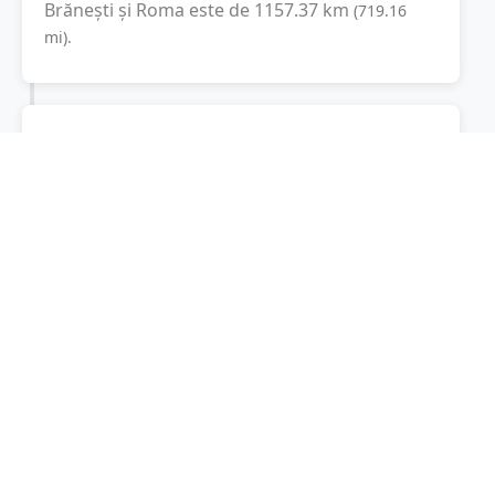
Brănești
și
Roma
este de
1157.37
km
(
719.16
mi
).
Distanța rutieră:
1948.1
km
(
22 ore și 10
minute
)
Distanță rutieră între
Brănești
și
Roma
este de
1948.1
km
via A1, Autostrada del
(
1210.5
mi
)
Sole
conform calculatorului de distanțe.
Timpul estimat de condus este de aproximativ
24 ore și 21 minute
.
Cost total:
1461.1
lei
(
146.11
litri
)
La un consum mediu de
7.5 litri / 100 km
,
costul total al călătoriei este de
1461.1
lei
, cu
un consum total de
146.11
litri
de combustibil.