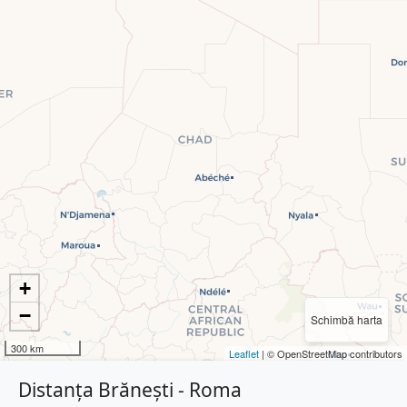
+
−
Schimbă harta
300 km
Leaflet
| © OpenStreetMap contributors
Distanța Brănești - Roma