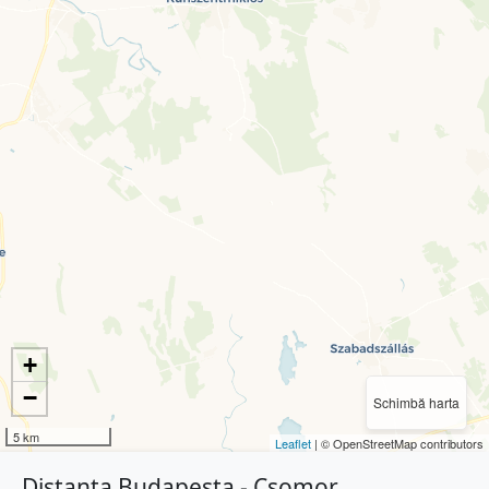
+
−
Schimbă harta
5 km
Leaflet
| © OpenStreetMap contributors
Distanța Budapesta - Csomor