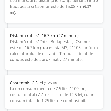
Cea mai scurtă distanță (distanța aeriană) între
Budapesta
și
Csomor
este de
15.08
km
(
9.37
mi
).
Distanța rutieră:
16.7
km
(
27 minute
)
Distanță rutieră între
Budapesta
și
Csomor
este de
16.7
km
via M3, 21105
conform
(
10.4
mi
)
calculatorului de distanțe. Timpul estimat de
condus este de aproximativ
27 minute
.
Cost total:
12.5
lei
(
1.25
litri
)
La un consum mediu de
7.5 litri / 100 km
,
costul total al călătoriei este de
12.5
lei
, cu un
consum total de
1.25
litri
de combustibil.