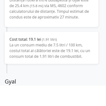
de
25.4
km
via M5, 4602
conform
(
15.8
mi
)
calculatorului de distanțe. Timpul estimat de
condus este de aproximativ
27 minute
.
Cost total:
19.1
lei
(
1.91
litri
)
La un consum mediu de
7.5 litri / 100 km
,
costul total al călătoriei este de
19.1
lei
, cu un
consum total de
1.91
litri
de combustibil.
Gyal
Pest, Ungaria
Latitudine:
47.3861
(47° 23' 9.96" N)
Longitudine:
19.2192
(19° 13' 9.12" E)