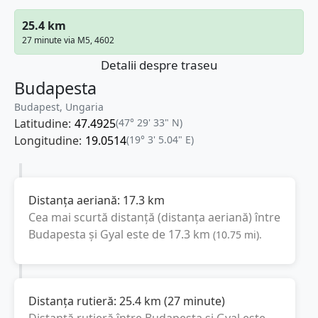
25.4 km
27 minute via M5, 4602
Detalii despre traseu
Budapesta
Budapest, Ungaria
Latitudine:
47.4925
(47° 29' 33" N)
Longitudine:
19.0514
(19° 3' 5.04" E)
Distanța aeriană:
17.3
km
Cea mai scurtă distanță (distanța aeriană) între
Budapesta
și
Gyal
este de
17.3
km
(
10.75
mi
).
Distanța rutieră:
25.4
km
(
27 minute
)
Distanță rutieră între
Budapesta
și
Gyal
este