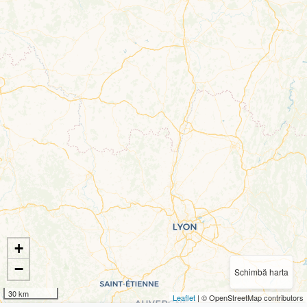
+
−
Schimbă harta
30 km
Leaflet
| © OpenStreetMap contributors