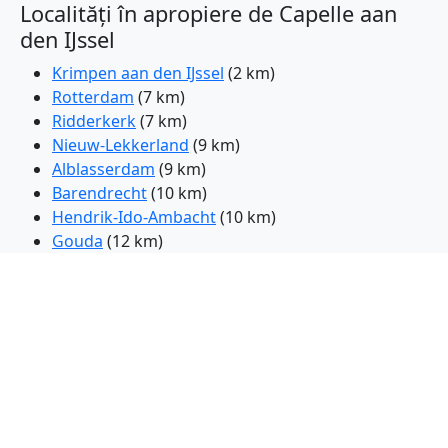
Localități în apropiere de Capelle aan
den IJssel
Krimpen aan den IJssel
(2 km)
Rotterdam
(7 km)
Ridderkerk
(7 km)
Nieuw-Lekkerland
(9 km)
Alblasserdam
(9 km)
Barendrecht
(10 km)
Hendrik-Ido-Ambacht
(10 km)
Gouda
(12 km)
Schiedam
(13 km)
Papendrecht
(13 km)
Vlist
(13 km)
Bergambacht
(14 km)
Zwijndrecht
(14 km)
Waddinxveen
(14 km)
Pijnacker
(14 km)
Boskoop
(16 km)