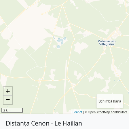
+
−
Schimbă harta
2 km
Leaflet
| © OpenStreetMap contributors
Distanța Cenon - Le Haillan