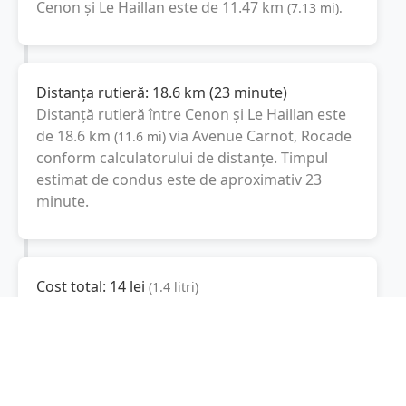
Cenon
și
Le Haillan
este de
11.47
km
(
7.13
mi
).
Distanța rutieră:
18.6
km
(
23 minute
)
Distanță rutieră între
Cenon
și
Le Haillan
este
de
18.6
km
via Avenue Carnot, Rocade
(
11.6
mi
)
conform calculatorului de distanțe. Timpul
estimat de condus este de aproximativ
23
minute
.
Cost total:
14
lei
(
1.4
litri
)
La un consum mediu de
7.5 litri / 100 km
,
costul total al călătoriei este de
14
lei
, cu un
consum total de
1.4
litri
de combustibil.