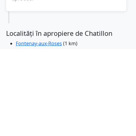
Localități în apropiere de Chatillon
Fontenay-aux-Roses
(1 km)
Bagneux
(2 km)
Clamart
(2 km)
Malakoff
(2 km)
Vanves
(2 km)
Sceaux
(2 km)
Le Plessis-Robinson
(3 km)
Bourg-la-Reine
(3 km)
Montrouge
(3 km)
Issy-les-Moulineaux
(3 km)
Cachan
(3 km)
Arcueil
(3 km)
Chatenay-Malabry
(4 km)