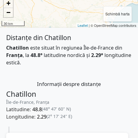
+
−
Schimbă harta
30 km
Leaflet
| © OpenStreetMap contributors
Distanțe din Chatillon
Chatillon
este situat în regiunea Île-de-France din
Franţa
, la
48.8°
latitudine nordică și
2.29°
longitudine
estică.
Informații despre distanțe
Chatillon
Île-de-France, Franţa
Latitudine:
48.8
(48° 47' 60" N)
Longitudine:
2.29
(2° 17' 24" E)