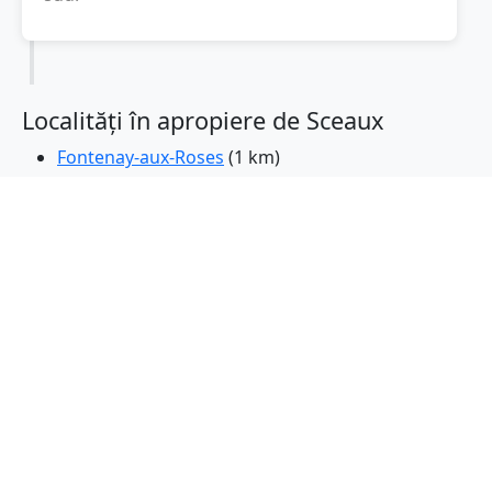
Localități în apropiere de Sceaux
Fontenay-aux-Roses
(1 km)
Chatenay-Malabry
(2 km)
Bourg-la-Reine
(2 km)
Le Plessis-Robinson
(2 km)
Chatillon
(2 km)
Bagneux
(3 km)
Antonie
(3 km)
Clamart
(3 km)
Cachan
(3 km)
L'Hay-les-Roses
(3 km)
Fresnes
(4 km)
Verrieres-le-Buisson
(4 km)
Malakoff
(4 km)