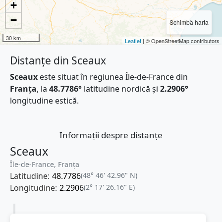
+
−
Schimbă harta
30 km
Leaflet
| © OpenStreetMap contributors
Distanțe din Sceaux
Sceaux
este situat în regiunea Île-de-France din
Franţa
, la
48.7786°
latitudine nordică și
2.2906°
longitudine estică.
Informații despre distanțe
Sceaux
Île-de-France, Franţa
Latitudine:
48.7786
(48° 46' 42.96" N)
Longitudine:
2.2906
(2° 17' 26.16" E)