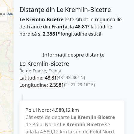
Distanțe din Le Kremlin-Bicetre
rta
Le Kremlin-Bicetre
este situat în regiunea Île-
de-France din
Franţa
, la
48.81°
latitudine
nordică și
2.3581°
longitudine estică.
Informații despre distanțe
Le Kremlin-Bicetre
Île-de-France, Franţa
Latitudine:
48.81
(48° 48' 36" N)
Longitudine:
2.3581
(2° 21' 29.16" E)
Polul Nord:
4.580,12
km
Cât este de departe
Le Kremlin-Bicetre
de Polul Nord?
Le Kremlin-Bicetre
se
află la
4.580,12
km
la sud de Polul Nord.