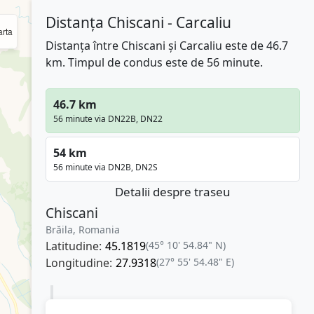
Distanța Chiscani - Carcaliu
rta
Distanța între Chiscani și Carcaliu este de 46.7
km. Timpul de condus este de 56 minute.
46.7 km
56 minute via DN22B, DN22
54 km
56 minute via DN2B, DN2S
Detalii despre traseu
Chiscani
Brăila, Romania
Latitudine:
45.1819
(45° 10' 54.84" N)
Longitudine:
27.9318
(27° 55' 54.48" E)