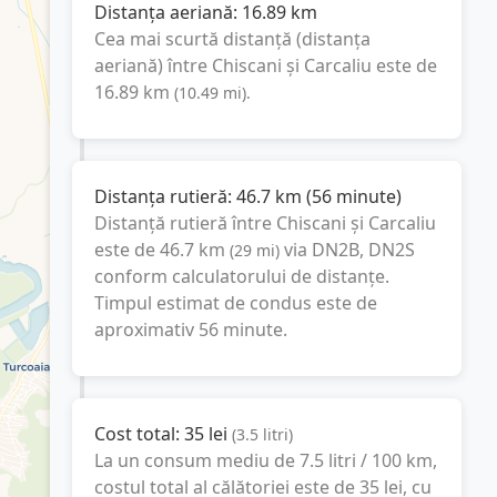
Distanța aeriană:
16.89
km
Cea mai scurtă distanță (distanța
aeriană) între
Chiscani
și
Carcaliu
este de
16.89
km
(
10.49
mi
).
Distanța rutieră:
46.7
km
(
56 minute
)
Distanță rutieră între
Chiscani
și
Carcaliu
este de
46.7
km
via DN2B, DN2S
(
29
mi
)
conform calculatorului de distanțe.
Timpul estimat de condus este de
aproximativ
56 minute
.
Cost total:
35
lei
(
3.5
litri
)
La un consum mediu de
7.5 litri / 100 km
,
costul total al călătoriei este de
35
lei
, cu