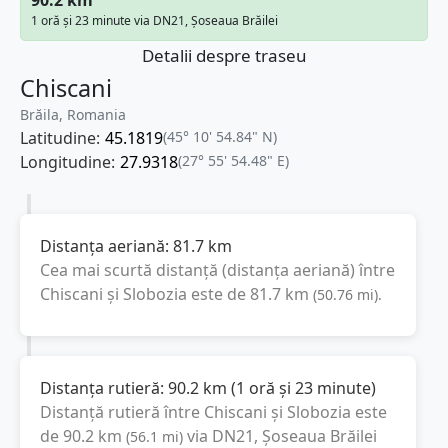
1 oră și 23 minute via DN21, Șoseaua Brăilei
Detalii despre traseu
Chiscani
Brăila, Romania
Latitudine:
45.1819
(45° 10' 54.84" N)
Longitudine:
27.9318
(27° 55' 54.48" E)
Distanța aeriană:
81.7
km
Cea mai scurtă distanță (distanța aeriană) între
Chiscani
și
Slobozia
este de
81.7
km
(
50.76
mi
).
Distanța rutieră:
90.2
km
(
1 oră și 23 minute
)
Distanță rutieră între
Chiscani
și
Slobozia
este
de
90.2
km
via DN21, Șoseaua Brăilei
(
56.1
mi
)