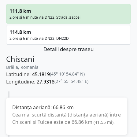
111.8 km
2 ore și 6 minute via DN22, Strada Isaccei
114.8 km
2 ore și 6 minute via DN22, DN22D
Detalii despre traseu
Chiscani
Brăila, Romania
Latitudine:
45.1819
(45° 10' 54.84" N)
Longitudine:
27.9318
(27° 55' 54.48" E)
Distanța aeriană:
66.86
km
Cea mai scurtă distanță (distanța aeriană) între
Chiscani
și
Tulcea
este de
66.86
km
(
41.55
mi
).