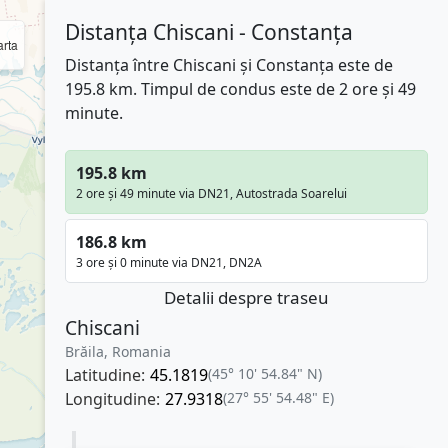
Distanța Chiscani - Constanța
rta
Distanța între Chiscani și Constanța este de
195.8 km. Timpul de condus este de 2 ore și 49
minute.
195.8 km
2 ore și 49 minute via DN21, Autostrada Soarelui
186.8 km
3 ore și 0 minute via DN21, DN2A
Detalii despre traseu
Chiscani
Brăila, Romania
Latitudine:
45.1819
(45° 10' 54.84" N)
Longitudine:
27.9318
(27° 55' 54.48" E)