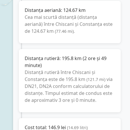
Distanța aeriană:
124.67
km
Cea mai scurtă distanță (distanța
aeriană) între
Chiscani
și
Constanța
este
de
124.67
km
(
77.46
mi
).
Distanța rutieră:
195.8
km
(
2 ore și 49
minute
)
Distanță rutieră între
Chiscani
și
Constanța
este de
195.8
km
via
(
121.7
mi
)
DN21, DN2A
conform calculatorului de
distanțe. Timpul estimat de condus este
de aproximativ
3 ore și 0 minute
.
Cost total:
146.9
lei
(
14.69
litri
)