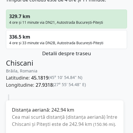
329.7 km
4 ore și 11 minute via DN21, Autostrada București-Pitești
336.5 km
4 ore și 33 minute via DN2B, Autostrada București-Pitești
Detalii despre traseu
Chiscani
Brăila, Romania
Latitudine:
45.1819
(45° 10' 54.84" N)
Longitudine:
27.9318
(27° 55' 54.48" E)
Distanța aeriană:
242.94
km
Cea mai scurtă distanță (distanța aeriană) între
Chiscani
și
Pitești
este de
242.94
km
(
150.96
mi
).