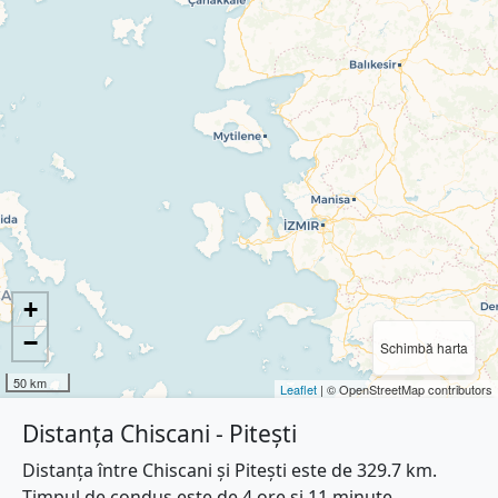
+
−
Schimbă harta
50 km
Leaflet
| © OpenStreetMap contributors
Distanța Chiscani - Pitești
Distanța între Chiscani și Pitești este de 329.7 km.
Timpul de condus este de 4 ore și 11 minute.