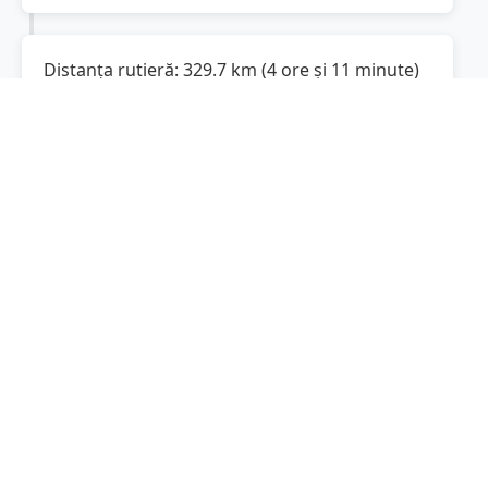
Distanța rutieră:
329.7
km
(
4 ore și 11 minute
)
Distanță rutieră între
Chiscani
și
Pitești
este de
329.7
km
via DN2B, Autostrada
(
204.9
mi
)
București-Pitești
conform calculatorului de
distanțe. Timpul estimat de condus este de
aproximativ
4 ore și 33 minute
.
Cost total:
247.3
lei
(
24.73
litri
)
La un consum mediu de
7.5 litri / 100 km
,
costul total al călătoriei este de
247.3
lei
, cu un
consum total de
24.73
litri
de combustibil.