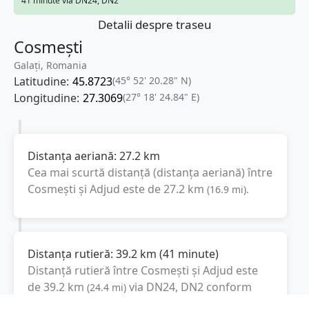
41 minute via DN24, DN2
Detalii despre traseu
Cosmești
Galați, Romania
Latitudine:
45.8723
(45° 52' 20.28" N)
Longitudine:
27.3069
(27° 18' 24.84" E)
Distanța aeriană:
27.2
km
Cea mai scurtă distanță (distanța aeriană) între
Cosmești
și
Adjud
este de
27.2
km
(
16.9
mi
).
Distanța rutieră:
39.2
km
(
41 minute
)
Distanță rutieră între
Cosmești
și
Adjud
este
de
39.2
km
via DN24, DN2
conform
(
24.4
mi
)
calculatorului de distanțe. Timpul estimat de