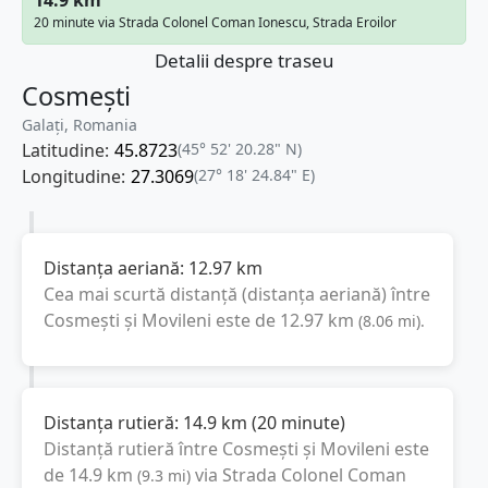
20 minute via Strada Colonel Coman Ionescu, Strada Eroilor
Detalii despre traseu
Cosmești
Galați, Romania
Latitudine:
45.8723
(45° 52' 20.28" N)
Longitudine:
27.3069
(27° 18' 24.84" E)
Distanța aeriană:
12.97
km
Cea mai scurtă distanță (distanța aeriană) între
Cosmești
și
Movileni
este de
12.97
km
(
8.06
mi
).
Distanța rutieră:
14.9
km
(
20 minute
)
Distanță rutieră între
Cosmești
și
Movileni
este
de
14.9
km
via Strada Colonel Coman
(
9.3
mi
)