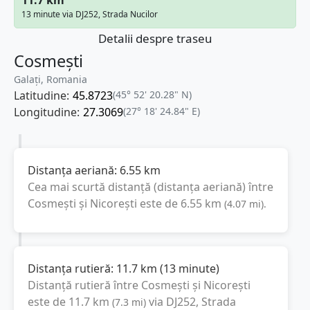
13 minute via DJ252, Strada Nucilor
Detalii despre traseu
Cosmești
Galați, Romania
Latitudine:
45.8723
(45° 52' 20.28" N)
Longitudine:
27.3069
(27° 18' 24.84" E)
Distanța aeriană:
6.55
km
Cea mai scurtă distanță (distanța aeriană) între
Cosmești
și
Nicorești
este de
6.55
km
(
4.07
mi
).
Distanța rutieră:
11.7
km
(
13 minute
)
Distanță rutieră între
Cosmești
și
Nicorești
este de
11.7
km
via DJ252, Strada
(
7.3
mi
)