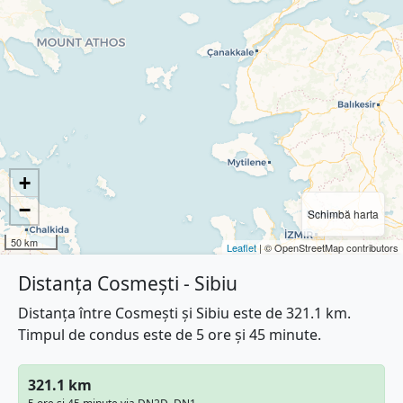
+
−
Schimbă harta
50 km
Leaflet
| © OpenStreetMap contributors
Distanța Cosmești - Sibiu
Distanța între Cosmești și Sibiu este de 321.1 km.
Timpul de condus este de 5 ore și 45 minute.
321.1 km