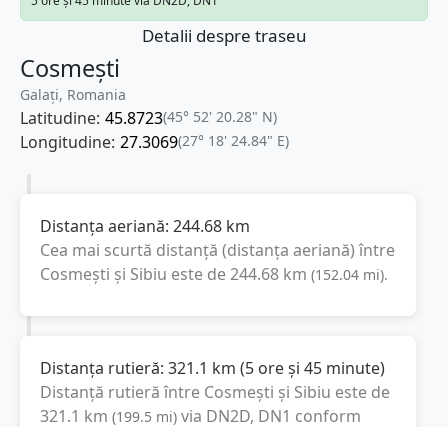
5 ore și 45 minute via DN2D, DN1
Detalii despre traseu
Cosmești
Galați, Romania
Latitudine:
45.8723
(45° 52' 20.28" N)
Longitudine:
27.3069
(27° 18' 24.84" E)
Distanța aeriană:
244.68
km
Cea mai scurtă distanță (distanța aeriană) între
Cosmești
și
Sibiu
este de
244.68
km
(
152.04
mi
).
Distanța rutieră:
321.1
km
(
5 ore și 45 minute
)
Distanță rutieră între
Cosmești
și
Sibiu
este de
321.1
km
via DN2D, DN1
conform
(
199.5
mi
)
calculatorului de distanțe. Timpul estimat de