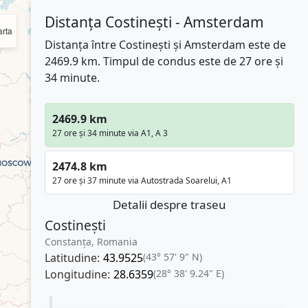
Distanța Costinești - Amsterdam
rta
Distanța între Costinești și Amsterdam este de
2469.9 km. Timpul de condus este de 27 ore și
34 minute.
2469.9 km
27 ore și 34 minute via A1, A 3
2474.8 km
27 ore și 37 minute via Autostrada Soarelui, A1
Detalii despre traseu
Costinești
Constanța, Romania
Latitudine:
43.9525
(43° 57' 9" N)
Longitudine:
28.6359
(28° 38' 9.24" E)