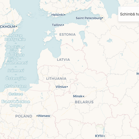
Schimbă ha