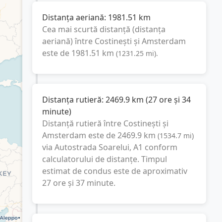
Distanța aeriană:
1981.51
km
Cea mai scurtă distanță (distanța
aeriană) între
Costinești
și
Amsterdam
este de
1981.51
km
(
1231.25
mi
).
Distanța rutieră:
2469.9
km
(
27 ore și 34
minute
)
Distanță rutieră între
Costinești
și
Amsterdam
este de
2469.9
km
(
1534.7
mi
)
via Autostrada Soarelui, A1
conform
calculatorului de distanțe. Timpul
estimat de condus este de aproximativ
27 ore și 37 minute
.