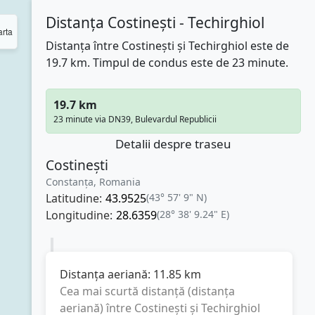
Distanța Costinești - Techirghiol
rta
Distanța între Costinești și Techirghiol este de
19.7 km. Timpul de condus este de 23 minute.
19.7 km
23 minute via DN39, Bulevardul Republicii
Detalii despre traseu
Costinești
Constanța, Romania
Latitudine:
43.9525
(43° 57' 9" N)
Longitudine:
28.6359
(28° 38' 9.24" E)
Distanța aeriană:
11.85
km
Cea mai scurtă distanță (distanța
aeriană) între
Costinești
și
Techirghiol