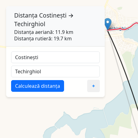
Distanța
Costinești
→
Techirghiol
Distanța aeriană: 11.9 km
Distanța rutieră: 19.7 km
Calculează distanța
+