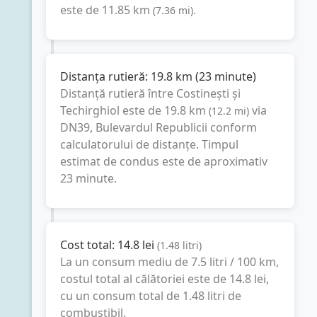
este de
11.85
km
(
7.36
mi
).
Distanța rutieră:
19.8
km
(
23 minute
)
Distanță rutieră între
Costinești
și
Techirghiol
este de
19.8
km
via
(
12.2
mi
)
DN39, Bulevardul Republicii
conform
calculatorului de distanțe. Timpul
estimat de condus este de aproximativ
23 minute
.
Cost total:
14.8
lei
(
1.48
litri
)
La un consum mediu de
7.5 litri / 100 km
,
costul total al călătoriei este de
14.8
lei
,
cu un consum total de
1.48
litri
de
combustibil.