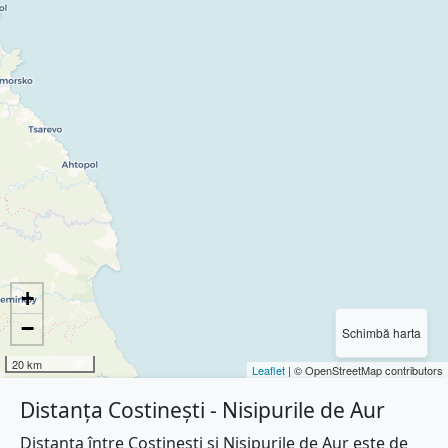
+
−
Schimbă harta
20 km
Leaflet
| © OpenStreetMap contributors
Distanța Costinești - Nisipurile de Aur
Distanța între Costinești și Nisipurile de Aur este de