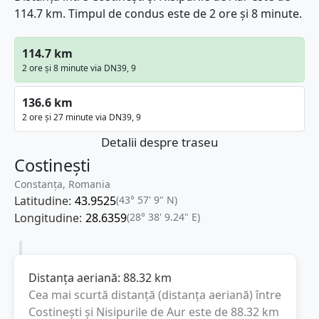
114.7 km. Timpul de condus este de 2 ore și 8 minute.
114.7 km
2 ore și 8 minute via DN39, 9
136.6 km
2 ore și 27 minute via DN39, 9
Detalii despre traseu
Costinești
Constanța, Romania
Latitudine:
43.9525
(43° 57' 9" N)
Longitudine:
28.6359
(28° 38' 9.24" E)
Distanța aeriană:
88.32
km
Cea mai scurtă distanță (distanța aeriană) între
Costinești
și
Nisipurile de Aur
este de
88.32
km