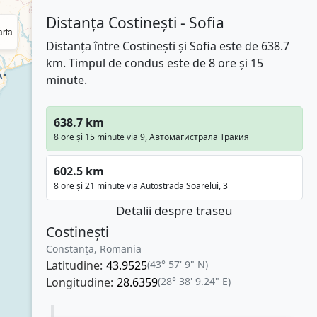
Distanța Costinești - Sofia
rta
Distanța între Costinești și Sofia este de 638.7
km. Timpul de condus este de 8 ore și 15
minute.
638.7 km
8 ore și 15 minute via 9, Автомагистрала Тракия
602.5 km
8 ore și 21 minute via Autostrada Soarelui, 3
Detalii despre traseu
Costinești
Constanța, Romania
Latitudine:
43.9525
(43° 57' 9" N)
Longitudine:
28.6359
(28° 38' 9.24" E)