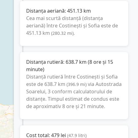
Distanța aeriană:
451.13
km
Cea mai scurtă distanță (distanța
aeriană) între
Costinești
și
Sofia
este de
451.13
km
(
280.32
mi
).
Distanța rutieră:
638.7
km
(
8 ore și 15
minute
)
Distanță rutieră între
Costinești
și
Sofia
este de
638.7
km
via Autostrada
(
396.9
mi
)
Soarelui, 3
conform calculatorului de
distanțe. Timpul estimat de condus este
de aproximativ
8 ore și 21 minute
.
Cost total:
479
lei
(
47.9
litri
)