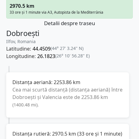
2970.5 km
33 ore și 1 minute via A3, Autopista de la Mediterrània
Detalii despre traseu
Dobroești
Ilfov, Romania
Latitudine:
44.4509
(44° 27' 3.24" N)
Longitudine:
26.1823
(26° 10' 56.28" E)
Distanța aeriană:
2253.86
km
Cea mai scurtă distanță (distanța aeriană) între
Dobroești
și
Valencia
este de
2253.86
km
(
1400.48
mi
).
Distanța rutieră:
2970.5
km
(
33 ore și 1 minute
)