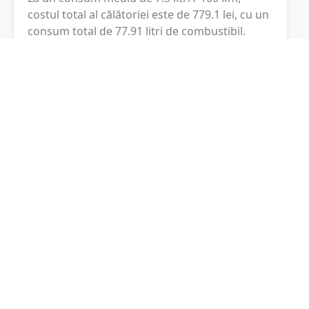
costul total al călătoriei este de
779.1
lei
, cu un
consum total de
77.91
litri
de combustibil.
Ungaria
Budapesta, Ungaria
Latitudine:
47.1625
(47° 9' 45" N)
Longitudine:
19.5033
(19° 30' 11.88" E)
Consum combustibil (litri / 100 km):
-
+
Consum total: 77.91 litri
Cost: 779.1 lei