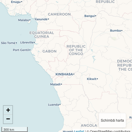
+
−
Schimbă harta
300 km
Leaflet
| © OpenStreetMap contributors