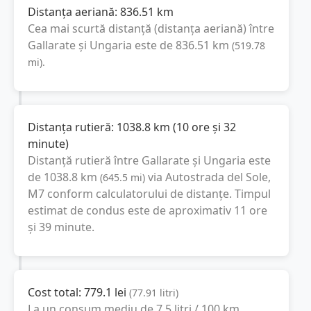
Distanța aeriană:
836.51
km
Cea mai scurtă distanță (distanța aeriană) între
Gallarate
și
Ungaria
este de
836.51
km
(
519.78
mi
).
Distanța rutieră:
1038.8
km
(
10 ore și 32
minute
)
Distanță rutieră între
Gallarate
și
Ungaria
este
de
1038.8
km
via Autostrada del Sole,
(
645.5
mi
)
M7
conform calculatorului de distanțe. Timpul
estimat de condus este de aproximativ
11 ore
și 39 minute
.
Cost total:
779.1
lei
(
77.91
litri
)
La un consum mediu de
7.5 litri / 100 km
,