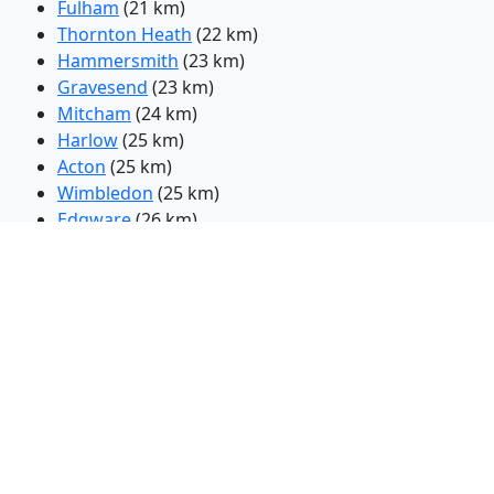
Fulham
(21 km)
Thornton Heath
(22 km)
Hammersmith
(23 km)
Gravesend
(23 km)
Mitcham
(24 km)
Harlow
(25 km)
Acton
(25 km)
Wimbledon
(25 km)
Edgware
(26 km)
Wembley
(27 km)
Ealing
(27 km)
Harrow
(30 km)
Twickenham
(32 km)
Southall
(32 km)
Chelmsford
(33 km)
Hounslow
(33 km)
Watford
(35 km)
Rochester
(35 km)
Hayes
(35 km)