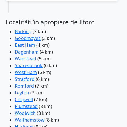
Localități în apropiere de Ilford
Barking
(2 km)
Goodmayes
(2 km)
East Ham
(4 km)
Dagenham
(4 km)
Wanstead
(5 km)
Snaresbrook
(6 km)
West Ham
(6 km)
Stratford
(6 km)
Romford
(7 km)
Leyton
(7 km)
Chigwell
(7 km)
Plumstead
(8 km)
Woolwich
(8 km)
Walthamstow
(8 km)
Hackney
(8 km)