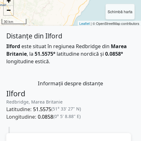
+
−
Schimbă harta
30 km
Leaflet
| © OpenStreetMap contributors
Distanțe din Ilford
Ilford
este situat în regiunea Redbridge din
Marea
Britanie
, la
51.5575°
latitudine nordică și
0.0858°
longitudine estică.
Informații despre distanțe
Ilford
Redbridge, Marea Britanie
Latitudine:
51.5575
(51° 33' 27" N)
Longitudine:
0.0858
(0° 5' 8.88" E)