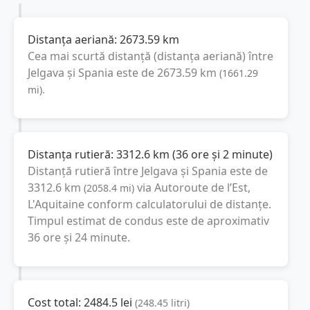
Distanța aeriană:
2673.59
km
Cea mai scurtă distanță (distanța aeriană) între
Jelgava
și
Spania
este de
2673.59
km
(
1661.29
mi
).
Distanța rutieră:
3312.6
km
(
36 ore și 2 minute
)
Distanță rutieră între
Jelgava
și
Spania
este de
3312.6
km
via Autoroute de l’Est,
(
2058.4
mi
)
L'Aquitaine
conform calculatorului de distanțe.
Timpul estimat de condus este de aproximativ
36 ore și 24 minute
.
Cost total:
2484.5
lei
(
248.45
litri
)