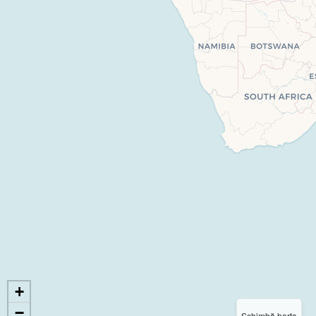
+
−
Schimbă harta