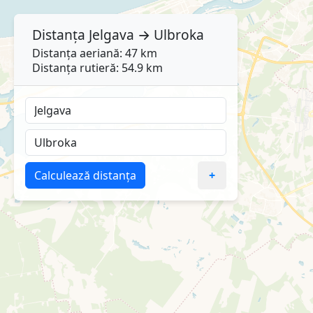
Distanța
Jelgava
→
Ulbroka
Distanța aeriană: 47 km
Distanța rutieră: 54.9 km
Calculează distanța
+