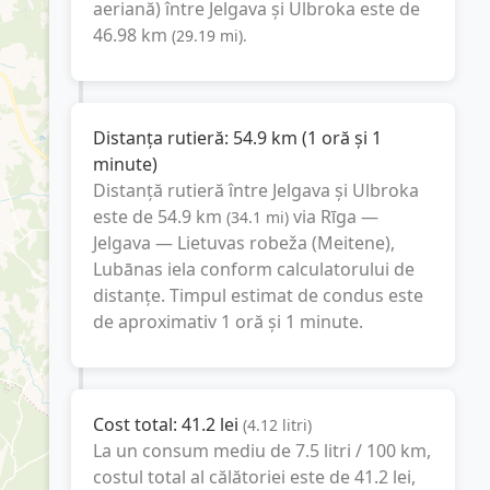
aeriană) între
Jelgava
și
Ulbroka
este de
46.98
km
(
29.19
mi
).
Distanța rutieră:
54.9
km
(
1 oră și 1
minute
)
Distanță rutieră între
Jelgava
și
Ulbroka
este de
54.9
km
via Rīga —
(
34.1
mi
)
Jelgava — Lietuvas robeža (Meitene),
Lubānas iela
conform calculatorului de
distanțe. Timpul estimat de condus este
de aproximativ
1 oră și 1 minute
.
Cost total:
41.2
lei
(
4.12
litri
)
La un consum mediu de
7.5 litri / 100 km
,
costul total al călătoriei este de
41.2
lei
,