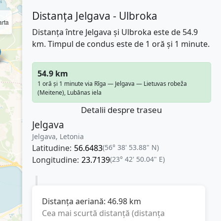
Distanța Jelgava - Ulbroka
rta
Distanța între Jelgava și Ulbroka este de 54.9
km. Timpul de condus este de 1 oră și 1 minute.
54.9 km
1 oră și 1 minute via Rīga — Jelgava — Lietuvas robeža
(Meitene), Lubānas iela
Detalii despre traseu
Jelgava
Jelgava, Letonia
Latitudine:
56.6483
(56° 38' 53.88" N)
Longitudine:
23.7139
(23° 42' 50.04" E)
Distanța aeriană:
46.98
km
Cea mai scurtă distanță (distanța