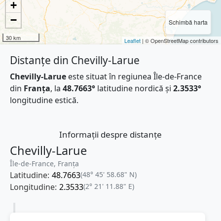
+
−
Schimbă harta
30 km
Leaflet
| © OpenStreetMap contributors
Distanțe din Chevilly-Larue
Chevilly-Larue
este situat în regiunea Île-de-France
din
Franţa
, la
48.7663°
latitudine nordică și
2.3533°
longitudine estică.
Informații despre distanțe
Chevilly-Larue
Île-de-France, Franţa
Latitudine:
48.7663
(48° 45' 58.68" N)
Longitudine:
2.3533
(2° 21' 11.88" E)