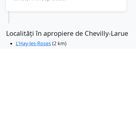
Localități în apropiere de Chevilly-Larue
L'Hay-les-Roses
(2 km)
Fresnes
(3 km)
Thiais
(3 km)
Villejuif
(3 km)
Bourg-la-Reine
(3 km)
Cachan
(3 km)
Vitry-sur-Seine
(4 km)
Orly
(4 km)
Choisy-le-Roi
(4 km)
Antonie
(4 km)
Bagneux
(5 km)
Arcueil
(5 km)
Sceaux
(5 km)