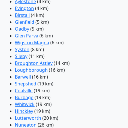
Aylestone
(4 km)
Evington
(4 km)
Birstall
(4 km)
Glenfield
(5 km)
Oadby
(5 km)
Glen Parva
(6 km)
Wigston Magna
(6 km)
Syston
(8 km)
Sileby
(11 km)
Broughton Astley
(14 km)
Loughborough
(16 km)
Barwell
(16 km)
Shepshed
(19 km)
Coalville
(19 km)
Burbage
(19 km)
Whitwick
(19 km)
Hinckley
(19 km)
Lutterworth
(20 km)
Nuneaton
(26 km)