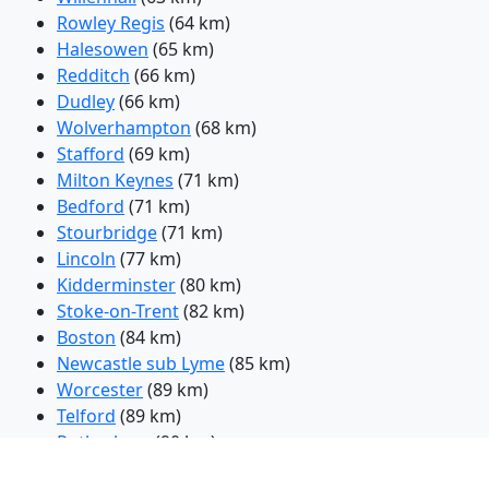
Rowley Regis
(64 km)
Halesowen
(65 km)
Redditch
(66 km)
Dudley
(66 km)
Wolverhampton
(68 km)
Stafford
(69 km)
Milton Keynes
(71 km)
Bedford
(71 km)
Stourbridge
(71 km)
Lincoln
(77 km)
Kidderminster
(80 km)
Stoke-on-Trent
(82 km)
Boston
(84 km)
Newcastle sub Lyme
(85 km)
Worcester
(89 km)
Telford
(89 km)
Rotherham
(90 km)
Aylesbury
(93 km)