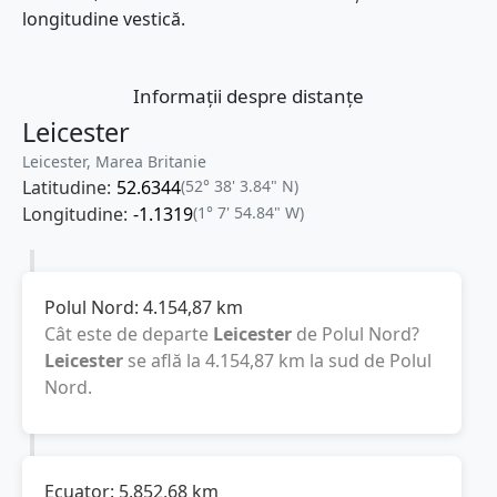
longitudine vestică.
Informații despre distanțe
Leicester
Leicester, Marea Britanie
Latitudine:
52.6344
(52° 38' 3.84" N)
Longitudine:
-1.1319
(1° 7' 54.84" W)
Polul Nord:
4.154,87
km
Cât este de departe
Leicester
de Polul Nord?
Leicester
se află la
4.154,87
km
la sud de Polul
Nord.
Ecuator:
5.852,68
km