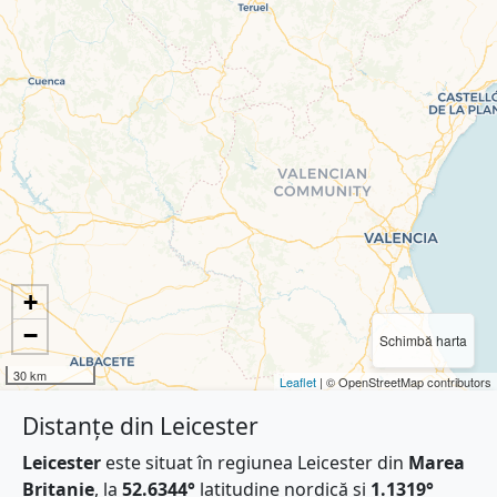
+
−
Schimbă harta
30 km
Leaflet
| © OpenStreetMap contributors
Distanțe din Leicester
Leicester
este situat în regiunea Leicester din
Marea
Britanie
, la
52.6344°
latitudine nordică și
1.1319°