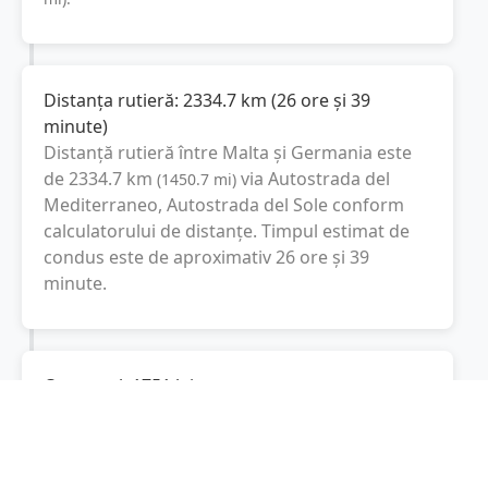
Distanța rutieră:
2334.7
km
(
26 ore și 39
minute
)
Distanță rutieră între
Malta
și
Germania
este
de
2334.7
km
via Autostrada del
(
1450.7
mi
)
Mediterraneo, Autostrada del Sole
conform
calculatorului de distanțe. Timpul estimat de
condus este de aproximativ
26 ore și 39
minute
.
Cost total:
1751
lei
(
175.1
litri
)
La un consum mediu de
7.5 litri / 100 km
,
costul total al călătoriei este de
1751
lei
, cu un
consum total de
175.1
litri
de combustibil.