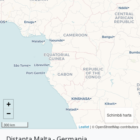
+
−
Schimbă harta
300 km
Leaflet
| © OpenStreetMap contributors
Distanța Malta - Germania