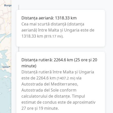
Distanța aeriană:
1318.33
km
Cea mai scurtă distanță (distanța
aeriană) între
Malta
și
Ungaria
este de
1318.33
km
(
819.17
mi
).
Distanța rutieră:
2264.6
km
(
25 ore și 20
minute
)
Distanță rutieră între
Malta
și
Ungaria
este de
2264.6
km
via
(
1407.2
mi
)
Autostrada del Mediterraneo,
Autostrada del Sole
conform
calculatorului de distanțe. Timpul
estimat de condus este de aproximativ
27 ore și 19 minute
.