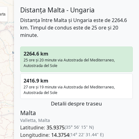
Distanța Malta - Ungaria
rta
Distanța între Malta și Ungaria este de 2264.6
km. Timpul de condus este de 25 ore și 20
minute.
2264.6 km
25 ore și 20 minute via Autostrada del Mediterraneo,
Autostrada del Sole
2416.9 km
27 ore și 19 minute via Autostrada del Mediterraneo,
Autostrada del Sole
Detalii despre traseu
Malta
Valletta, Malta
Latitudine:
35.9375
(35° 56' 15" N)
Longitudine:
14.3754
(14° 22' 31.44" E)