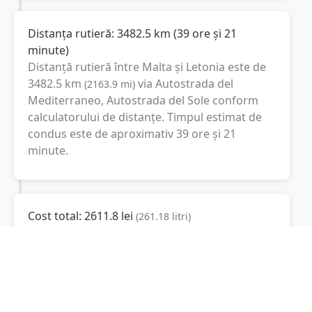
Distanța rutieră:
3482.5
km
(
39 ore și 21
minute
)
Distanță rutieră între
Malta
și
Letonia
este de
3482.5
km
via Autostrada del
(
2163.9
mi
)
Mediterraneo, Autostrada del Sole
conform
calculatorului de distanțe. Timpul estimat de
condus este de aproximativ
39 ore și 21
minute
.
Cost total:
2611.8
lei
(
261.18
litri
)
La un consum mediu de
7.5 litri / 100 km
,
costul total al călătoriei este de
2611.8
lei
, cu
un consum total de
261.18
litri
de combustibil.