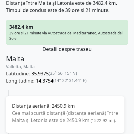
Distanța între Malta și Letonia este de 3482.4 km.
Timpul de condus este de 39 ore și 21 minute.
3482.4 km
39 ore și 21 minute via Autostrada del Mediterraneo, Autostrada del
Sole
Detalii despre traseu
Malta
Valletta, Malta
Latitudine:
35.9375
(35° 56' 15" N)
Longitudine:
14.3754
(14° 22' 31.44" E)
Distanța aeriană:
2450.9
km
Cea mai scurtă distanță (distanța aeriană) între
Malta
și
Letonia
este de
2450.9
km
(
1522.92
mi
).