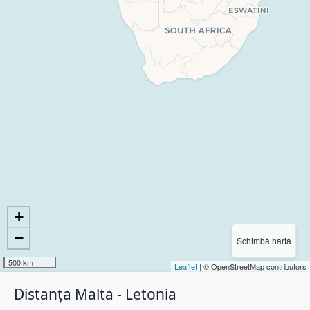
+
−
Schimbă harta
500 km
Leaflet
| © OpenStreetMap contributors
Distanța Malta - Letonia