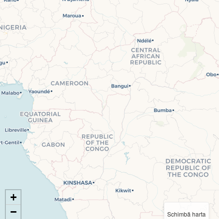
+
−
Schimbă harta