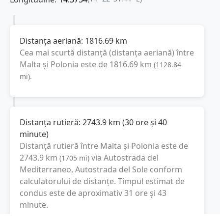
Distanța aeriană:
1816.69
km
Cea mai scurtă distanță (distanța aeriană) între
Malta
și
Polonia
este de
1816.69
km
(
1128.84
mi
).
Distanța rutieră:
2743.9
km
(
30 ore și 40
minute
)
Distanță rutieră între
Malta
și
Polonia
este de
2743.9
km
via Autostrada del
(
1705
mi
)
Mediterraneo, Autostrada del Sole
conform
calculatorului de distanțe. Timpul estimat de
condus este de aproximativ
31 ore și 43
minute
.