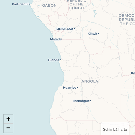
+
−
Schimbă harta