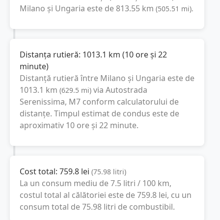
Milano
și
Ungaria
este de
813.55
km
(
505.51
mi
).
Distanța rutieră:
1013.1
km
(
10 ore și 22
minute
)
Distanță rutieră între
Milano
și
Ungaria
este de
1013.1
km
via Autostrada
(
629.5
mi
)
Serenissima, M7
conform calculatorului de
distanțe. Timpul estimat de condus este de
aproximativ
10 ore și 22 minute
.
Cost total:
759.8
lei
(
75.98
litri
)
La un consum mediu de
7.5 litri / 100 km
,
costul total al călătoriei este de
759.8
lei
, cu un
consum total de
75.98
litri
de combustibil.