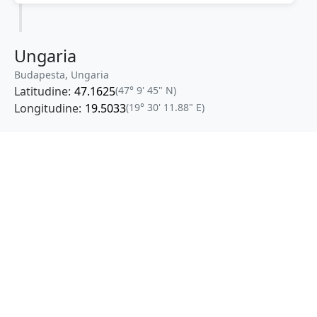
Ungaria
Budapesta, Ungaria
Latitudine:
47.1625
(47° 9' 45" N)
Longitudine:
19.5033
(19° 30' 11.88" E)
Consum combustibil (litri / 100 km):
-
+
Consum total: 75.98 litri
Cost: 759.8 lei
Localități în apropiere de Milano
Corsico
(7 km)
Vimodrone
(7 km)