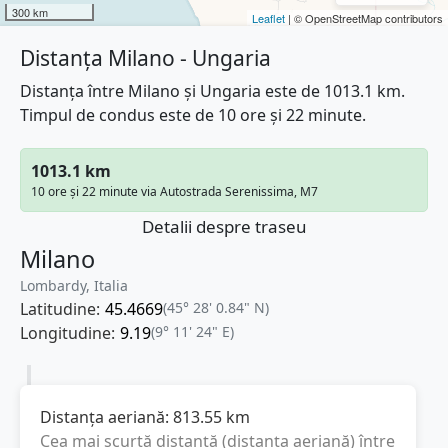
300 km
Leaflet
| © OpenStreetMap contributors
Distanța Milano - Ungaria
Distanța între Milano și Ungaria este de 1013.1 km.
Timpul de condus este de 10 ore și 22 minute.
1013.1 km
10 ore și 22 minute via Autostrada Serenissima, M7
Detalii despre traseu
Milano
Lombardy, Italia
Latitudine:
45.4669
(45° 28' 0.84" N)
Longitudine:
9.19
(9° 11' 24" E)
Distanța aeriană:
813.55
km
Cea mai scurtă distanță (distanța aeriană) între