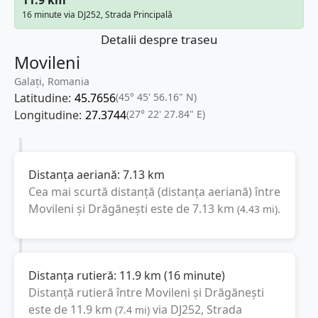
16 minute via DJ252, Strada Principală
Detalii despre traseu
Movileni
Galați, Romania
Latitudine:
45.7656
(45° 45' 56.16" N)
Longitudine:
27.3744
(27° 22' 27.84" E)
Distanța aeriană:
7.13
km
Cea mai scurtă distanță (distanța aeriană) între
Movileni
și
Drăgănești
este de
7.13
km
(
4.43
mi
).
Distanța rutieră:
11.9
km
(
16 minute
)
Distanță rutieră între
Movileni
și
Drăgănești
este de
11.9
km
via DJ252, Strada
(
7.4
mi
)