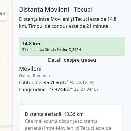
Distanța Movileni - Tecuci
rta
Distanța între Movileni și Tecuci este de 14.8
km. Timpul de condus este de 21 minute.
14.8 km
21 minute via Strada Eroilor, DJ252H
Detalii despre traseu
Movileni
Galați, Romania
Latitudine:
45.7656
(45° 45' 56.16" N)
Longitudine:
27.3744
(27° 22' 27.84" E)
Distanța aeriană:
10.36
km
Cea mai scurtă distanță (distanța
aeriană) între
Movileni
și
Tecuci
este de