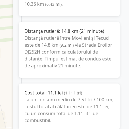
10.36
km
(
6.43
mi
).
Distanța rutieră:
14.8
km
(
21 minute
)
Distanță rutieră între
Movileni
și
Tecuci
este de
14.8
km
via Strada Eroilor,
(
9.2
mi
)
DJ252H
conform calculatorului de
distanțe. Timpul estimat de condus este
de aproximativ
21 minute
.
Cost total:
11.1
lei
(
1.11
litri
)
La un consum mediu de
7.5 litri / 100 km
,
costul total al călătoriei este de
11.1
lei
,
cu un consum total de
1.11
litri
de
combustibil.