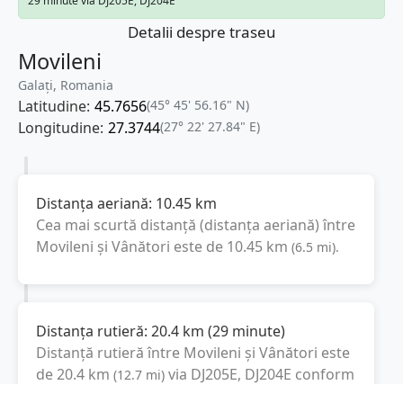
29 minute via DJ205E, DJ204E
Detalii despre traseu
Movileni
Galați, Romania
Latitudine:
45.7656
(45° 45' 56.16" N)
Longitudine:
27.3744
(27° 22' 27.84" E)
Distanța aeriană:
10.45
km
Cea mai scurtă distanță (distanța aeriană) între
Movileni
și
Vânători
este de
10.45
km
(
6.5
mi
).
Distanța rutieră:
20.4
km
(
29 minute
)
Distanță rutieră între
Movileni
și
Vânători
este
de
20.4
km
via DJ205E, DJ204E
conform
(
12.7
mi
)
calculatorului de distanțe. Timpul estimat de