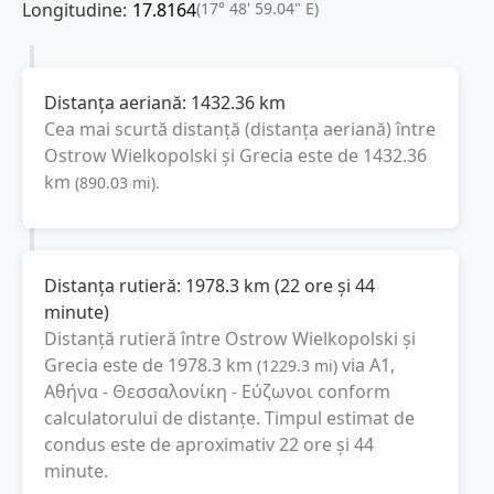
Longitudine:
17.8164
(17° 48' 59.04" E)
Distanța aeriană:
1432.36
km
Cea mai scurtă distanță (distanța aeriană) între
Ostrow Wielkopolski
și
Grecia
este de
1432.36
km
(
890.03
mi
).
Distanța rutieră:
1978.3
km
(
22 ore și 44
minute
)
Distanță rutieră între
Ostrow Wielkopolski
și
Grecia
este de
1978.3
km
via A1,
(
1229.3
mi
)
Αθήνα - Θεσσαλονίκη - Εύζωνοι
conform
calculatorului de distanțe. Timpul estimat de
condus este de aproximativ
22 ore și 44
minute
.