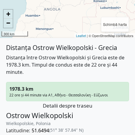
+
−
Schimbă harta
300 km
Leaflet
| © OpenStreetMap contributors
Distanța Ostrow Wielkopolski - Grecia
Distanța între Ostrow Wielkopolski și Grecia este de
1978.3 km. Timpul de condus este de 22 ore și 44
minute.
1978.3 km
22 ore și 44 minute via A1, Αθήνα - Θεσσαλονίκη - Εύζωνοι
Detalii despre traseu
Ostrow Wielkopolski
Wielkopolskie, Polonia
Latitudine:
51.6494
(51° 38' 57.84" N)