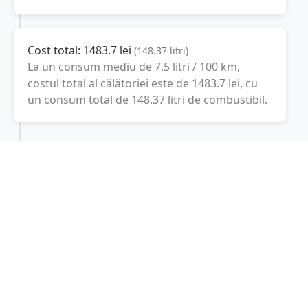
Cost total:
1483.7
lei
(
148.37
litri
)
La un consum mediu de
7.5 litri / 100 km
,
costul total al călătoriei este de
1483.7
lei
, cu
un consum total de
148.37
litri
de combustibil.
Grecia
Atena, Grecia
Latitudine:
39.0742
(39° 4' 27.12" N)
Longitudine:
21.8243
(21° 49' 27.48" E)
Consum combustibil (litri / 100 km):
-
+