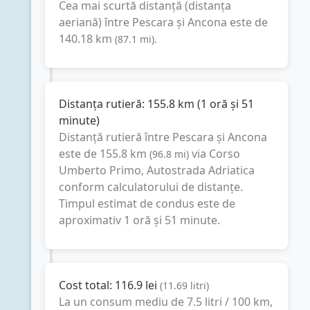
Cea mai scurtă distanță (distanța
aeriană) între
Pescara
și
Ancona
este de
140.18
km
(
87.1
mi
).
Distanța rutieră:
155.8
km
(
1 oră și 51
minute
)
Distanță rutieră între
Pescara
și
Ancona
este de
155.8
km
via Corso
(
96.8
mi
)
Umberto Primo, Autostrada Adriatica
conform calculatorului de distanțe.
Timpul estimat de condus este de
aproximativ
1 oră și 51 minute
.
Cost total:
116.9
lei
(
11.69
litri
)
La un consum mediu de
7.5 litri / 100 km
,