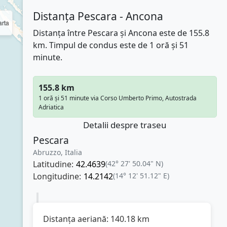
Distanța Pescara - Ancona
rta
Distanța între Pescara și Ancona este de 155.8
km. Timpul de condus este de 1 oră și 51
minute.
155.8 km
1 oră și 51 minute via Corso Umberto Primo, Autostrada
Adriatica
Detalii despre traseu
Pescara
Abruzzo, Italia
Latitudine:
42.4639
(42° 27' 50.04" N)
Longitudine:
14.2142
(14° 12' 51.12" E)
Distanța aeriană:
140.18
km