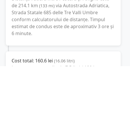
de
214.1
km
via Autostrada Adriatica,
(
133
mi
)
Strada Statale 685 delle Tre Valli Umbre
conform calculatorului de distanțe. Timpul
estimat de condus este de aproximativ
3 ore și
6 minute
.
Cost total:
160.6
lei
(
16.06
litri
)
La un consum mediu de
7.5 litri / 100 km
,
costul total al călătoriei este de
160.6
lei
, cu un
consum total de
16.06
litri
de combustibil.
Foligno
Umbria, Italia
Latitudine:
42.95
(42° 57' 0" N)