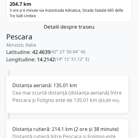
204.7 km
3 ore și 6 minute via Autostrada Adriatica, Strada Statale 685 delle
Tre Valli Umbre
Detalii despre traseu
Pescara
Abruzzo, Italia
Latitudine:
42.4639
(42° 27' 50.04" N)
Longitudine:
14.2142
(14° 12' 51.12" E)
Distanța aeriană:
135.01
km
Cea mai scurtă distanță (distanța aeriană) între
Pescara
și
Foligno
este de
135.01
km
(
83.89
mi
).
Distanța rutieră:
214.1
km
(
2 ore și 38 minute
)
Distanță rutieră între
Pescara
și
Foligno
este