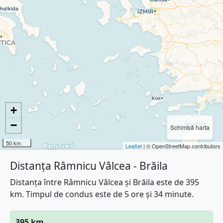
+
−
Schimbă harta
50 km
Leaflet
| © OpenStreetMap contributors
Distanța Râmnicu Vâlcea - Brăila
Distanța între Râmnicu Vâlcea și Brăila este de 395
km. Timpul de condus este de 5 ore și 34 minute.
395 km