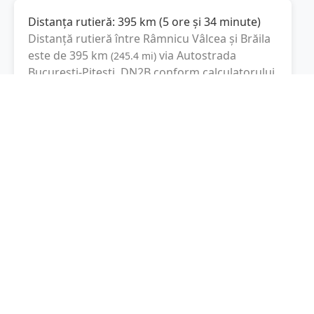
Distanța rutieră:
395
km
(
5 ore și 34 minute
)
Distanță rutieră între
Râmnicu Vâlcea
și
Brăila
este de
395
km
via Autostrada
(
245.4
mi
)
București-Pitești, DN2B
conform calculatorului
de distanțe. Timpul estimat de condus este de
aproximativ
5 ore și 51 minute
.
Cost total:
296.3
lei
(
29.63
litri
)
La un consum mediu de
7.5 litri / 100 km
,
costul total al călătoriei este de
296.3
lei
, cu un
consum total de
29.63
litri
de combustibil.
Brăila