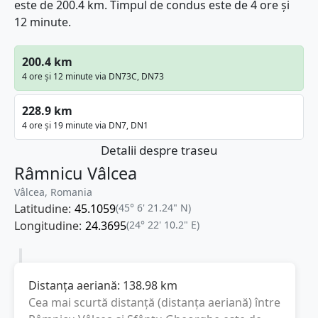
este de 200.4 km. Timpul de condus este de 4 ore și
12 minute.
200.4 km
4 ore și 12 minute via DN73C, DN73
228.9 km
4 ore și 19 minute via DN7, DN1
Detalii despre traseu
Râmnicu Vâlcea
Vâlcea, Romania
Latitudine:
45.1059
(45° 6' 21.24" N)
Longitudine:
24.3695
(24° 22' 10.2" E)
Distanța aeriană:
138.98
km
Cea mai scurtă distanță (distanța aeriană) între