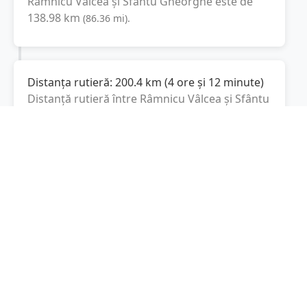
Râmnicu Vâlcea
și
Sfântu Gheorghe
este de
138.98
km
(
86.36
mi
).
Distanța rutieră:
200.4
km
(
4 ore și 12 minute
)
Distanță rutieră între
Râmnicu Vâlcea
și
Sfântu
Gheorghe
este de
200.4
km
via DN7,
(
124.5
mi
)
DN1
conform calculatorului de distanțe.
Timpul estimat de condus este de aproximativ
4 ore și 19 minute
.
Cost total:
150.3
lei
(
15.03
litri
)
La un consum mediu de
7.5 litri / 100 km
,
costul total al călătoriei este de
150.3
lei
, cu un
consum total de
15.03
litri
de combustibil.