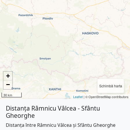
+
−
Schimbă harta
30 km
Leaflet
| © OpenStreetMap contributors
Distanța Râmnicu Vâlcea - Sfântu
Gheorghe
Distanța între Râmnicu Vâlcea și Sfântu Gheorghe