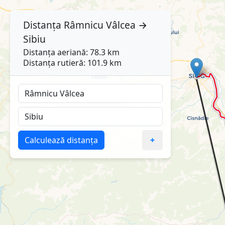
Distanța
Râmnicu Vâlcea
→
Sibiu
Distanța aeriană: 78.3 km
Distanța rutieră: 101.9 km
Calculează distanța
+