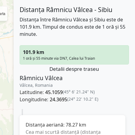
Distanța Râmnicu Vâlcea - Sibiu
rta
Distanța între Râmnicu Vâlcea și Sibiu este de
101.9 km. Timpul de condus este de 1 oră și 55
minute.
101.9 km
1 oră și 55 minute via DN7, Calea lui Traian
Detalii despre traseu
Râmnicu Vâlcea
Vâlcea, Romania
Latitudine:
45.1059
(45° 6' 21.24" N)
Longitudine:
24.3695
(24° 22' 10.2" E)
Distanța aeriană:
78.27
km
Cea mai scurtă distanță (distanța