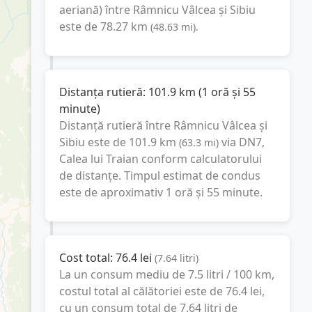
aeriană) între
Râmnicu Vâlcea
și
Sibiu
este de
78.27
km
(
48.63
mi
).
Distanța rutieră:
101.9
km
(
1 oră și 55
minute
)
Distanță rutieră între
Râmnicu Vâlcea
și
Sibiu
este de
101.9
km
via DN7,
(
63.3
mi
)
Calea lui Traian
conform calculatorului
de distanțe. Timpul estimat de condus
este de aproximativ
1 oră și 55 minute
.
Cost total:
76.4
lei
(
7.64
litri
)
La un consum mediu de
7.5 litri / 100 km
,
costul total al călătoriei este de
76.4
lei
,
cu un consum total de
7.64
litri
de