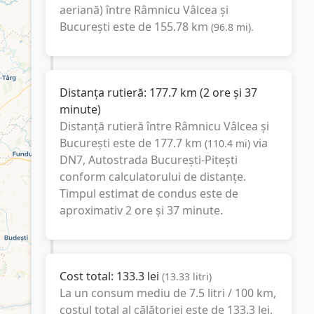
aeriană) între
Râmnicu Vâlcea
și
București
este de
155.78
km
(
96.8
mi
).
Distanța rutieră:
177.7
km
(
2 ore și 37
minute
)
Distanță rutieră între
Râmnicu Vâlcea
și
București
este de
177.7
km
via
(
110.4
mi
)
DN7, Autostrada București-Pitești
conform calculatorului de distanțe.
Timpul estimat de condus este de
aproximativ
2 ore și 37 minute
.
Cost total:
133.3
lei
(
13.33
litri
)
La un consum mediu de
7.5 litri / 100 km
,
costul total al călătoriei este de
133.3
lei
,