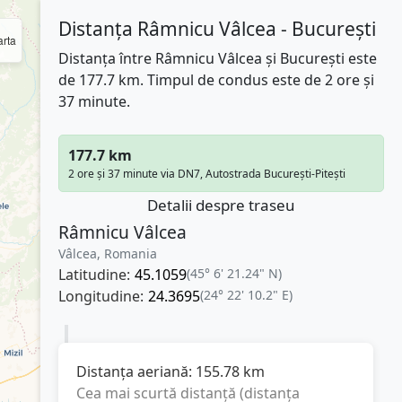
Distanța Râmnicu Vâlcea - București
rta
Distanța între Râmnicu Vâlcea și București este
de 177.7 km. Timpul de condus este de 2 ore și
37 minute.
177.7 km
2 ore și 37 minute via DN7, Autostrada București-Pitești
Detalii despre traseu
Râmnicu Vâlcea
Vâlcea, Romania
Latitudine:
45.1059
(45° 6' 21.24" N)
Longitudine:
24.3695
(24° 22' 10.2" E)
Distanța aeriană:
155.78
km
Cea mai scurtă distanță (distanța