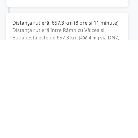
Distanța rutieră:
657.3
km
(
8 ore și 11 minute
)
Distanță rutieră între
Râmnicu Vâlcea
și
Budapesta
este de
657.3
km
via DN7,
(
408.4
mi
)
A1
conform calculatorului de distanțe. Timpul
estimat de condus este de aproximativ
9 ore și
24 minute
.
Cost total:
493
lei
(
49.3
litri
)
La un consum mediu de
7.5 litri / 100 km
,
costul total al călătoriei este de
493
lei
, cu un
consum total de
49.3
litri
de combustibil.