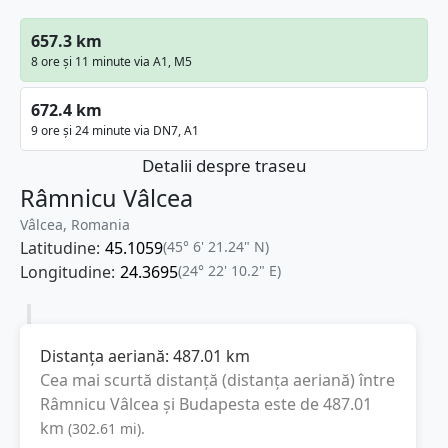
657.3 km
8 ore și 11 minute via A1, M5
672.4 km
9 ore și 24 minute via DN7, A1
Detalii despre traseu
Râmnicu Vâlcea
Vâlcea, Romania
Latitudine:
45.1059
(45° 6' 21.24" N)
Longitudine:
24.3695
(24° 22' 10.2" E)
Distanța aeriană:
487.01
km
Cea mai scurtă distanță (distanța aeriană) între
Râmnicu Vâlcea
și
Budapesta
este de
487.01
km
(
302.61
mi
).