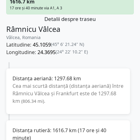
1616.7 km
17 ore și 40 minute via A1, A 3
Detalii despre traseu
Râmnicu Vâlcea
Vâlcea, Romania
Latitudine:
45.1059
(45° 6' 21.24" N)
Longitudine:
24.3695
(24° 22' 10.2" E)
Distanța aeriană:
1297.68
km
Cea mai scurtă distanță (distanța aeriană) între
Râmnicu Vâlcea
și
Frankfurt
este de
1297.68
km
(
806.34
mi
).
Distanța rutieră:
1616.7
km
(
17 ore și 40
minute
)