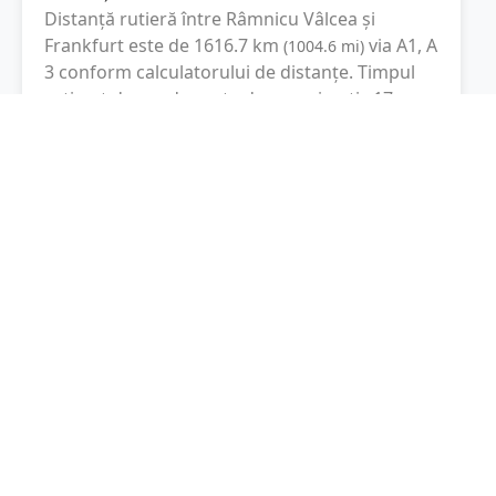
Distanță rutieră între
Râmnicu Vâlcea
și
Frankfurt
este de
1616.7
km
via A1, A
(
1004.6
mi
)
3
conform calculatorului de distanțe. Timpul
estimat de condus este de aproximativ
17 ore
și 40 minute
.
Cost total:
1212.5
lei
(
121.25
litri
)
La un consum mediu de
7.5 litri / 100 km
,
costul total al călătoriei este de
1212.5
lei
, cu
un consum total de
121.25
litri
de combustibil.
Frankfurt
Hesse, Germania
Latitudine:
50.1106
(50° 6' 38.16" N)