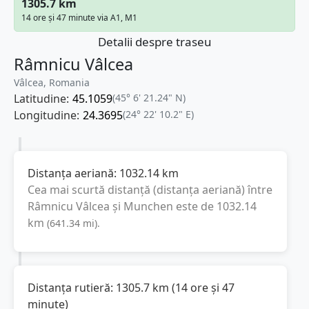
1305.7 km
14 ore și 47 minute via A1, M1
Detalii despre traseu
Râmnicu Vâlcea
Vâlcea, Romania
Latitudine:
45.1059
(45° 6' 21.24" N)
Longitudine:
24.3695
(24° 22' 10.2" E)
Distanța aeriană:
1032.14
km
Cea mai scurtă distanță (distanța aeriană) între
Râmnicu Vâlcea
și
Munchen
este de
1032.14
km
(
641.34
mi
).
Distanța rutieră:
1305.7
km
(
14 ore și 47
minute
)