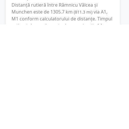
Distanță rutieră între
Râmnicu Vâlcea
și
Munchen
este de
1305.7
km
via A1,
(
811.3
mi
)
M1
conform calculatorului de distanțe. Timpul
estimat de condus este de aproximativ
14 ore
și 47 minute
.
Cost total:
979.3
lei
(
97.93
litri
)
La un consum mediu de
7.5 litri / 100 km
,
costul total al călătoriei este de
979.3
lei
, cu un
consum total de
97.93
litri
de combustibil.
Munchen
Bavaria, Germania
Latitudine:
48.1375
(48° 8' 15" N)