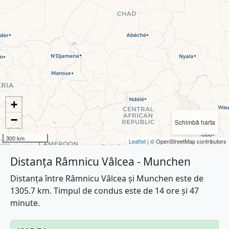
+
−
Schimbă harta
300 km
Leaflet
| © OpenStreetMap contributors
Distanța Râmnicu Vâlcea - Munchen
Distanța între Râmnicu Vâlcea și Munchen este de
1305.7 km. Timpul de condus este de 14 ore și 47
minute.