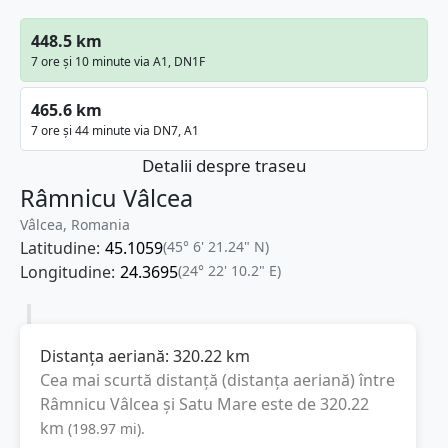
448.5 km
7 ore și 10 minute via A1, DN1F
465.6 km
7 ore și 44 minute via DN7, A1
Detalii despre traseu
Râmnicu Vâlcea
Vâlcea, Romania
Latitudine:
45.1059
(45° 6' 21.24" N)
Longitudine:
24.3695
(24° 22' 10.2" E)
Distanța aeriană:
320.22
km
Cea mai scurtă distanță (distanța aeriană) între
Râmnicu Vâlcea
și
Satu Mare
este de
320.22
km
(
198.97
mi
).