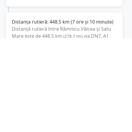
Distanța rutieră:
448.5
km
(
7 ore și 10 minute
)
Distanță rutieră între
Râmnicu Vâlcea
și
Satu
Mare
este de
448.5
km
via DN7, A1
(
278.7
mi
)
conform calculatorului de distanțe. Timpul
estimat de condus este de aproximativ
7 ore și
44 minute
.
Cost total:
336.4
lei
(
33.64
litri
)
La un consum mediu de
7.5 litri / 100 km
,
costul total al călătoriei este de
336.4
lei
, cu un
consum total de
33.64
litri
de combustibil.