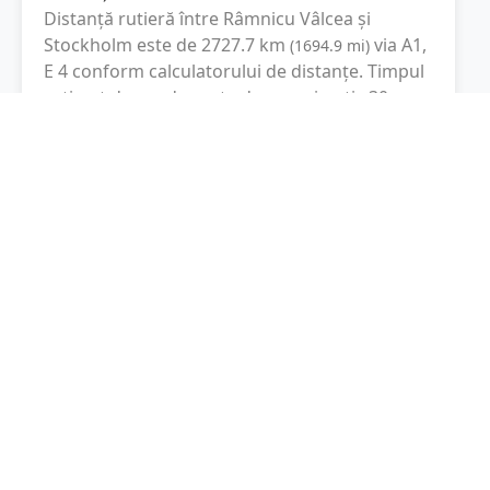
Distanță rutieră între
Râmnicu Vâlcea
și
Stockholm
este de
2727.7
km
via A1,
(
1694.9
mi
)
E 4
conform calculatorului de distanțe. Timpul
estimat de condus este de aproximativ
30 ore
și 51 minute
.
Cost total:
2045.8
lei
(
204.58
litri
)
La un consum mediu de
7.5 litri / 100 km
,
costul total al călătoriei este de
2045.8
lei
, cu
un consum total de
204.58
litri
de combustibil.
Stockholm
Stockholm, Suedia
Latitudine:
59.3294
(59° 19' 45.84" N)