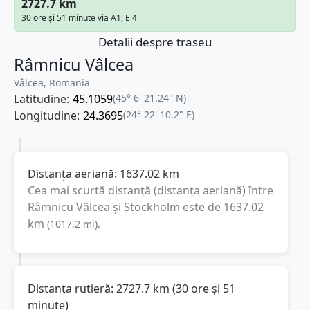
2727.7 km
30 ore și 51 minute via A1, E 4
Detalii despre traseu
Râmnicu Vâlcea
Vâlcea, Romania
Latitudine:
45.1059
(45° 6' 21.24" N)
Longitudine:
24.3695
(24° 22' 10.2" E)
Distanța aeriană:
1637.02
km
Cea mai scurtă distanță (distanța aeriană) între
Râmnicu Vâlcea
și
Stockholm
este de
1637.02
km
(
1017.2
mi
).
Distanța rutieră:
2727.7
km
(
30 ore și 51
minute
)