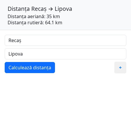
Distanța
Recaș
→
Lipova
Distanța aeriană: 35 km
Distanța rutieră: 64.1 km
Calculează distanța
+