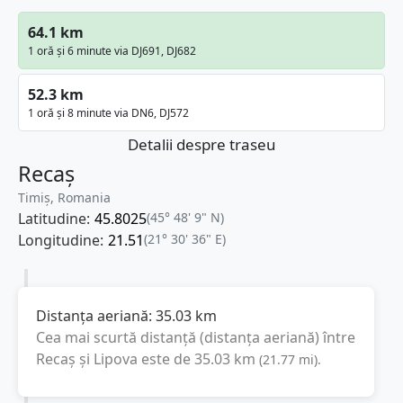
64.1 km
1 oră și 6 minute via DJ691, DJ682
52.3 km
1 oră și 8 minute via DN6, DJ572
Detalii despre traseu
Recaș
Timiș, Romania
Latitudine:
45.8025
(45° 48' 9" N)
Longitudine:
21.51
(21° 30' 36" E)
Distanța aeriană:
35.03
km
Cea mai scurtă distanță (distanța aeriană) între
Recaș
și
Lipova
este de
35.03
km
(
21.77
mi
).