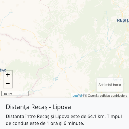
+
−
Schimbă harta
10 km
Leaflet
| © OpenStreetMap contributors
Distanța Recaș - Lipova
Distanța între Recaș și Lipova este de 64.1 km. Timpul
de condus este de 1 oră și 6 minute.